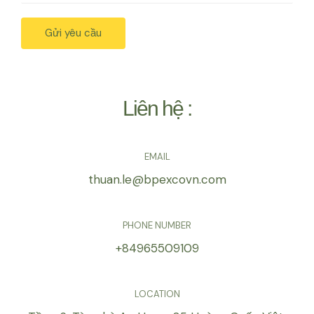
Gửi yêu cầu
Liên hệ :
EMAIL
thuan.le@bpexcovn.com
PHONE NUMBER
+84965509109
LOCATION